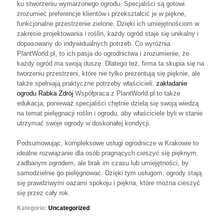
ku stworzeniu wymarzonego ogrodu. Specjaliści są gotowi
zrozumieć preferencje klientów i przekształcić je w piękne,
funkcjonalne przestrzenie zielone. Dzięki ich umiejętnościom w
zakresie projektowania i roślin, każdy ogród staje się unikalny i
dopasowany do indywidualnych potrzeb. Co wyróżnia
PlantWorld.pl, to ich pasja do ogrodnictwa i zrozumienie, że
każdy ogród ma swoją duszę. Dlatego też, firma ta skupia się na
tworzeniu przestrzeni, które nie tylko prezentują się pięknie, ale
także spełniają praktyczne potrzeby właścicieli.
zakładanie
ogrodu Rabka Zdrój
Współpraca z PlantWorld.pl to także
edukacja, ponieważ specjaliści chętnie dzielą się swoją wiedzą
na temat pielęgnacji roślin i ogrodu, aby właściciele byli w stanie
utrzymać swoje ogrody w doskonałej kondycji.
Podsumowując, kompleksowe usługi ogrodnicze w Krakowie to
idealne rozwiązanie dla osób pragnących cieszyć się pięknym,
zadbanym ogrodem, ale brak im czasu lub umiejętności, by
samodzielnie go pielęgnować. Dzięki tym usługom, ogrody stają
się prawdziwymi oazami spokoju i piękna, które można cieszyć
się przez cały rok.
Kategorie:
Uncategorized