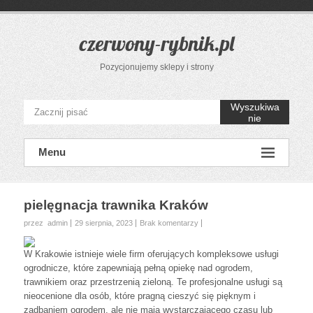
Przejdź
do
treści
czerwony-rybnik.pl
Pozycjonujemy sklepy i strony
Wyszukiwa
nie
Menu
pielęgnacja trawnika Kraków
przez admin
29 sierpnia, 2023
Brak komentarzy
W Krakowie istnieje wiele firm oferujących kompleksowe usługi
ogrodnicze, które zapewniają pełną opiekę nad ogrodem,
trawnikiem oraz przestrzenią zieloną. Te profesjonalne usługi są
nieocenione dla osób, które pragną cieszyć się pięknym i
zadbaniem ogrodem, ale nie mają wystarczającego czasu lub