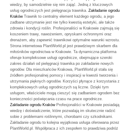
wiedzy, by samodzielnie się nim zająć. Jedną z kluczowych
usług ogrodniczych jest pielęgnacja trawnika.
Zakładanie ogrodu
Kraków
Trawnik to centralny element każdego ogrodu, a jego
zadbane utrzymanie jest nie tylko kwestią estetyki, ale także
zdrowia i kondycji roślin. Profesjonaliści w Krakowie zajmują się
koszeniem trawy, nawożeniem, opryskami ochronnymi oraz
drenażem, aby zapewnić trawnikowi optymalne warunki wzrostu.
Strona internetowa PlantWorld.pl jest prawdziwym skarbem dla
miłośników ogrodnictwa w Krakowie. Ta dynamiczna platforma
oferuje kompleksowe usługi ogrodnicze, obejmujące szeroki
zakres działań od pielęgnacji trawnika po zakładanie nowych
ogrodów. Dla mieszkańców Krakowa, PlantWorld.pl stała się
źródłem profesjonalnej pomocy i inspiracji w kwestii tworzenia i
utrzymania pięknych ogrodów. Korzyści płynące z korzystania z
kompleksowych usług ogrodniczych są liczne. Dzięki tym
usługom, właściciele mogą cieszyć się zadbaniem ogrodem bez
konieczności poświęcania czasu na prace ogrodnicze.
Zakładanie ogrodu Kraków
Profesjonaliści w Krakowie posiadają
wiedzę i doświadczenie, które pozwalają im skutecznie radzić
sobie z problemami roślinnymi, chorobami czy szkodnikami.
Zakładanie ogrodu to kolejna wyjątkowa usługa oferowana przez
PlantWorld.pl. Współpraca z ich zespołem to prawdziwa podróż