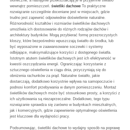
słoneczne, a następnie przekształcają je w przyjemne światło
wewnątrz pomieszczeń.
świetliki dachowe
To praktyczne
rozwiązanie szczególnie doceniane jest w miejscach, gdzie
trudno jest zapewnić odpowiednie doświetlenie naturalne.
Różnorodność kształtów i rozmiarów świetlików dachowych
umożliwia ich dostosowanie do różnych rodzajów dachów i
architektury budynków. Mogą przybierać formę przezroczystych
kloszy, które bezpośrednio wpuszczają światło do środka, lub
być wyposażone w zaawansowane soczewki i systemy
odbijające, maksymalizujące korzyści z dostępnego światła.
Istotnym atutem świetlików dachowych jest ich efektywność w
kwestii oszczędzania energii. Ograniczając korzystanie z
sztucznego oświetlenia w ciągu dnia, przyczyniają się do
obniżenia rachunków za prąd. Naturalne światło, jakie
dostarczają, dodatkowo korzystnie wpływa na samopoczucie i
podnosi komfort przebywania w danym pomieszczeniu. Montaż
świetlików dachowych może być stosunkowo prosty, a korzyści z
ich użytkowania są niezaprzeczalne. Dodatkowo, tego typu
rozwiązanie sprawdza się zarówno w budynkach mieszkalnych,
jak i komercyjnych, gdzie zapewnienie optymalnego oświetlenia
jest kluczowe dla wydajności pracy.
Podsumowując, świetliki dachowe to wydajny sposób na poprawę