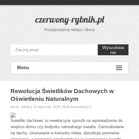
Przejdź
do
treści
czerwony-rybnik.pl
Pozycjonujemy sklepy i strony
Wyszukiwa
nie
Menu
Rewolucja Świetlików Dachowych w
Oświetleniu Naturalnym
przez admin
12 stycznia, 2024
Brak komentarzy
Świetliki dachowe, to rewelacyjny sposób na wprowadzenie do
wnętrza domu czy budynku naturalnego światła. Zainstalowane
na dachu, skierowane w kierunku nieba, absorbuje promienie