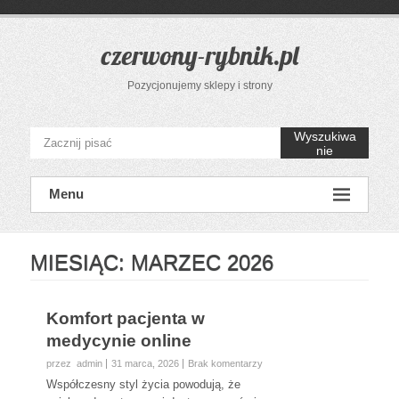
Przejdź
do
treści
czerwony-rybnik.pl
Pozycjonujemy sklepy i strony
Wyszukiwa
nie
Menu
MIESIĄC:
MARZEC 2026
Komfort pacjenta w
medycynie online
przez admin
31 marca, 2026
Brak komentarzy
Współczesny styl życia powodują, że