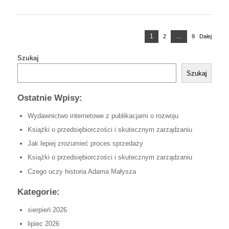
Nawigacja
Strona
1
…
2
Strona
9
Strona
Dalej
po
wpisach
Szukaj
Szukaj
Ostatnie Wpisy:
Wydawnictwo internetowe z publikacjami o rozwoju
Książki o przedsiębiorczości i skutecznym zarządzaniu
Jak lepiej zrozumieć proces sprzedaży
Książki o przedsiębiorczości i skutecznym zarządzaniu
Czego uczy historia Adama Małysza
Kategorie:
sierpień 2026
lipiec 2026