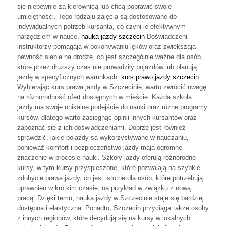
się niepewnie za kierownicą lub chcą poprawić swoje
umiejętności. Tego rodzaju zajęcia są dostosowane do
indywidualnych potrzeb kursanta, co czyni je efektywnym
narzędziem w nauce.
nauka jazdy szczecin
Doświadczeni
instruktorzy pomagają w pokonywaniu lęków oraz zwiększają
pewność siebie na drodze, co jest szczególnie ważne dla osób,
które przez dłuższy czas nie prowadziły pojazdów lub planują
jazdę w specyficznych warunkach.
kurs prawo jazdy szczecin
Wybierając kurs prawa jazdy w Szczecinie, warto zwrócić uwagę
na różnorodność ofert dostępnych w mieście. Każda szkoła
jazdy ma swoje unikalne podejście do nauki oraz różne programy
kursów, dlatego warto zasięgnąć opinii innych kursantów oraz
zapoznać się z ich doświadczeniami. Dobrze jest również
sprawdzić, jakie pojazdy są wykorzystywane w nauczaniu,
ponieważ komfort i bezpieczeństwo jazdy mają ogromne
znaczenie w procesie nauki. Szkoły jazdy oferują różnorodne
kursy, w tym kursy przyspieszone, które pozwalają na szybkie
zdobycie prawa jazdy, co jest istotne dla osób, które potrzebują
uprawnień w krótkim czasie, na przykład w związku z nową
pracą. Dzięki temu, nauka jazdy w Szczecinie staje się bardziej
dostępna i elastyczna. Ponadto, Szczecin przyciąga także osoby
z innych regionów, które decydują się na kursy w lokalnych