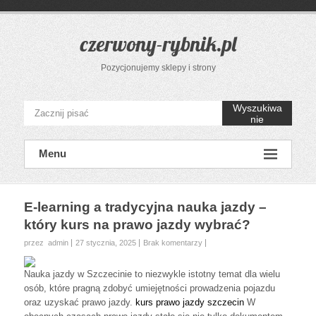
Przejdź
do
treści
czerwony-rybnik.pl
Pozycjonujemy sklepy i strony
Wyszukiwa
nie
Menu
E-learning a tradycyjna nauka jazdy –
który kurs na prawo jazdy wybrać?
przez admin
27 stycznia, 2025
Brak komentarzy
Nauka jazdy w Szczecinie to niezwykle istotny temat dla wielu
osób, które pragną zdobyć umiejętności prowadzenia pojazdu
oraz uzyskać prawo jazdy.
kurs prawo jazdy szczecin
W