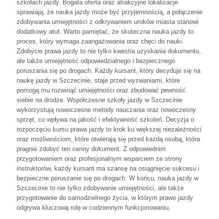
szkołach jazdy. Bogata oferta oraz atrakcyjne lokalizacje
sprawiają, że nauka jazdy może być przyjemnością, a połączenie
zdobywania umiejętności z odkrywaniem uroków miasta stanowi
dodatkowy atut. Warto pamiętać, że skuteczna nauka jazdy to
proces, który wymaga zaangażowania oraz chęci do nauki.
Zdobycie prawa jazdy to nie tylko kwestia uzyskania dokumentu,
ale także umiejętność odpowiedzialnego i bezpiecznego
poruszania się po drogach. Każdy kursant, który decyduje się na
naukę jazdy w Szczecinie, staje przed wyzwaniami, które
pomogą mu rozwinąć umiejętności oraz zbudować pewność
siebie na drodze. Współczesne szkoły jazdy w Szczecinie
wykorzystują nowoczesne metody nauczania oraz nowoczesny
sprzęt, co wpływa na jakość i efektywność szkoleń. Decyzja o
rozpoczęciu kursu prawa jazdy to krok ku większej niezależności
oraz możliwościom, które otwierają się przed każdą osobą, która
pragnie zdobyć ten cenny dokument. Z odpowiednim
przygotowaniem oraz profesjonalnym wsparciem ze strony
instruktorów, każdy kursant ma szansę na osiągnięcie sukcesu i
bezpieczne poruszanie się po drogach. W końcu, nauka jazdy w
Szczecinie to nie tylko zdobywanie umiejętności, ale także
przygotowanie do samodzielnego życia, w którym prawo jazdy
odgrywa kluczową rolę w codziennym funkcjonowaniu.