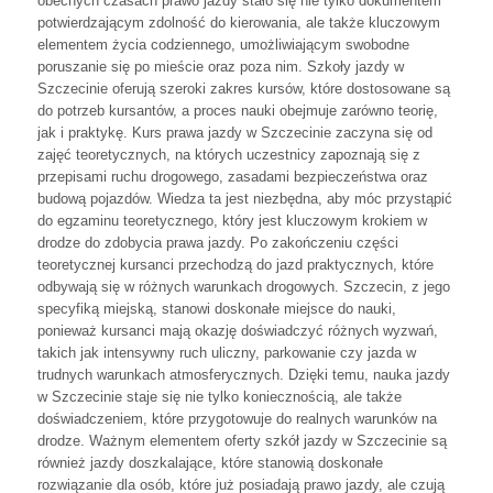
obecnych czasach prawo jazdy stało się nie tylko dokumentem
potwierdzającym zdolność do kierowania, ale także kluczowym
elementem życia codziennego, umożliwiającym swobodne
poruszanie się po mieście oraz poza nim. Szkoły jazdy w
Szczecinie oferują szeroki zakres kursów, które dostosowane są
do potrzeb kursantów, a proces nauki obejmuje zarówno teorię,
jak i praktykę. Kurs prawa jazdy w Szczecinie zaczyna się od
zajęć teoretycznych, na których uczestnicy zapoznają się z
przepisami ruchu drogowego, zasadami bezpieczeństwa oraz
budową pojazdów. Wiedza ta jest niezbędna, aby móc przystąpić
do egzaminu teoretycznego, który jest kluczowym krokiem w
drodze do zdobycia prawa jazdy. Po zakończeniu części
teoretycznej kursanci przechodzą do jazd praktycznych, które
odbywają się w różnych warunkach drogowych. Szczecin, z jego
specyfiką miejską, stanowi doskonałe miejsce do nauki,
ponieważ kursanci mają okazję doświadczyć różnych wyzwań,
takich jak intensywny ruch uliczny, parkowanie czy jazda w
trudnych warunkach atmosferycznych. Dzięki temu, nauka jazdy
w Szczecinie staje się nie tylko koniecznością, ale także
doświadczeniem, które przygotowuje do realnych warunków na
drodze. Ważnym elementem oferty szkół jazdy w Szczecinie są
również jazdy doszkalające, które stanowią doskonałe
rozwiązanie dla osób, które już posiadają prawo jazdy, ale czują