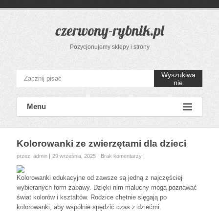
Przejdź
do
treści
czerwony-rybnik.pl
Pozycjonujemy sklepy i strony
Wyszukiwa
nie
Menu
Kolorowanki ze zwierzętami dla dzieci
przez admin
29 września, 2025
Brak komentarzy
Kolorowanki edukacyjne od zawsze są jedną z najczęściej
wybieranych form zabawy. Dzięki nim maluchy mogą poznawać
świat kolorów i kształtów. Rodzice chętnie sięgają po
kolorowanki, aby wspólnie spędzić czas z dziećmi.