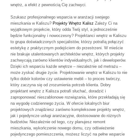
wnętrz, a efekt z pewnością Cię zachwyci.
Szukasz profesjonalnego wsparcia w aranżacji swojego
mieszkania w Kaliszu?
Projekty Wnętrz Kalisz
Zależy Ci na
wyjątkowym projekcie, który odda Twój styl, a jednocześnie
będzie funkcjonalny i nowoczesny? Projektanci wnętrz w Kaliszu
to grupa doświadczonych specjalistów, którzy potrafią połączyć
estetykę z praktycznym podejściem do przestrzeni. W mieście
nie brakuje utalentowanych architektów wnętrz, których projekty
zachwycają zarówno klientów indywidualnych, jak i deweloperów.
Dzięki ich wsparciu każde wnętrze – niezależnie od metrażu –
może zyskać drugie życie. Projektowanie wnętrz w Kaliszu to nie
tylko dobór kolorów czy ustawienie mebli – to proces twórczy,
który zaczyna się od zrozumienia potrzeb klienta. Dobry
projektant wnętrz z Kalisza potrafi słuchać, doradzić i
zaproponować nieszablonowe rozwiązania, które przekładają się
na wygodę codziennego życia. W ofercie lokalnych biur
projektowych znajdziesz zarówno kompleksowe projekty wnętrz,
jak i pojedyncze usługi aranżacyjne, dostosowane do różnych
budżetów. Niezależnie od tego, czy planujesz remont
mieszkania, wykończenie nowego domu, czy odświeżenie
pojedynczego pomieszczenia, możesz liczyć na pełne wsparcie