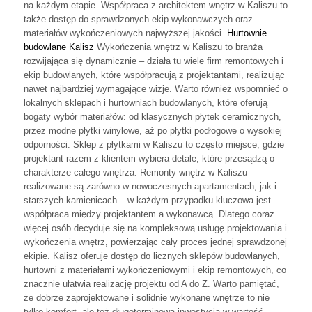
na każdym etapie. Współpraca z architektem wnętrz w Kaliszu to
także dostęp do sprawdzonych ekip wykonawczych oraz
materiałów wykończeniowych najwyższej jakości.
Hurtownie
budowlane Kalisz
Wykończenia wnętrz w Kaliszu to branża
rozwijająca się dynamicznie – działa tu wiele firm remontowych i
ekip budowlanych, które współpracują z projektantami, realizując
nawet najbardziej wymagające wizje. Warto również wspomnieć o
lokalnych sklepach i hurtowniach budowlanych, które oferują
bogaty wybór materiałów: od klasycznych płytek ceramicznych,
przez modne płytki winylowe, aż po płytki podłogowe o wysokiej
odporności. Sklep z płytkami w Kaliszu to często miejsce, gdzie
projektant razem z klientem wybiera detale, które przesądzą o
charakterze całego wnętrza. Remonty wnętrz w Kaliszu
realizowane są zarówno w nowoczesnych apartamentach, jak i
starszych kamienicach – w każdym przypadku kluczowa jest
współpraca między projektantem a wykonawcą. Dlatego coraz
więcej osób decyduje się na kompleksową usługę projektowania i
wykończenia wnętrz, powierzając cały proces jednej sprawdzonej
ekipie. Kalisz oferuje dostęp do licznych sklepów budowlanych,
hurtowni z materiałami wykończeniowymi i ekip remontowych, co
znacznie ułatwia realizację projektu od A do Z. Warto pamiętać,
że dobrze zaprojektowane i solidnie wykonane wnętrze to nie
tylko komfort, ale też długoterminowa inwestycja w wartość