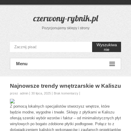
Przejdź
do
treści
czerwony-rybnik.pl
Pozycjonujemy sklepy i strony
Wyszukiwa
nie
Menu
Najnowsze trendy wnętrzarskie w Kaliszu
przez admin
30 lipca, 2025
Brak komentarzy
Z pomocą lokalnych specjalistów stworzysz wnętrze, które
będzie modne, wygodne i trwałe. Sklepy z płytkami w Kaliszu
oferują szeroki wybór wzorów i faktur – od minimalistycznych płyt
winylowych po bogato zdobione płytki podłogowe. Połącz to z
doświadczeniem kaliskich wykonawców i zaufanych projektantów