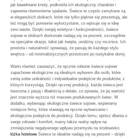
jak bawełniane knoty, podkreśla ich ekologiczny charakter i
zapewnia równomierne spalanie. Świece te często zamykane są
w eleganckich słoikach, które nie tylko pięknie się prezentują, ale
też mogą być ponownie wykorzystane, co wpisuje się w ideę
zero waste. Dzięki swojej estetyce i funkcjonalności, świece
sojowe w słoikach doskonale nadają się na prezent, szczególnie
na specjalne okazje, takie jak święta, urodziny czy rocznice. Ich
prostota i naturalność sprawiają, że pasują do każdego stylu
wnętrza – od minimalistycznych przestrzeni po rustykalne domy.
Warto również zauważyć, że ręcznie robione świece sojowe
zapachowe ekologiczne są idealnym wyborem dla osób, które
cenią sobie unikalność i indywidualne podejście do produktów, z
których korzystają. Dzięki ręcznej produkcji, każda świeca jest
tworzona z pasją i dbałością o detale, co sprawia, że jej wartość
jest znacznie wyższa niż masowo produkowanych świec. W
dodatku, wybierając ekologiczne świece sojowe, wspieramy
mniejsze firmy, które stawiają na ręczne wytwarzanie i
ekologiczne podejście do produkcji. Dzięki temu, oprócz dbania o
swoje zdrowie i komfort, mamy także realny wpływ na
zmniejszenie negatywnego wpływu przemysłu na środowisko.
łóżka hotelowe
Świece te idealnie nadają się na prezent – dzięki