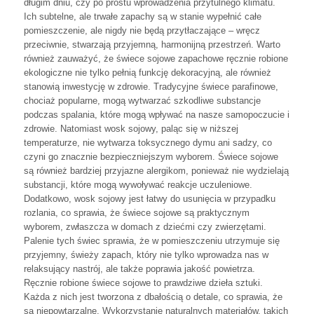
długim dniu, czy po prostu wprowadzenia przytulnego klimatu.
Ich subtelne, ale trwałe zapachy są w stanie wypełnić całe
pomieszczenie, ale nigdy nie będą przytłaczające – wręcz
przeciwnie, stwarzają przyjemną, harmonijną przestrzeń. Warto
również zauważyć, że świece sojowe zapachowe ręcznie robione
ekologiczne nie tylko pełnią funkcję dekoracyjną, ale również
stanowią inwestycję w zdrowie. Tradycyjne świece parafinowe,
chociaż popularne, mogą wytwarzać szkodliwe substancje
podczas spalania, które mogą wpływać na nasze samopoczucie i
zdrowie. Natomiast wosk sojowy, paląc się w niższej
temperaturze, nie wytwarza toksycznego dymu ani sadzy, co
czyni go znacznie bezpieczniejszym wyborem. Świece sojowe
są również bardziej przyjazne alergikom, ponieważ nie wydzielają
substancji, które mogą wywoływać reakcje uczuleniowe.
Dodatkowo, wosk sojowy jest łatwy do usunięcia w przypadku
rozlania, co sprawia, że świece sojowe są praktycznym
wyborem, zwłaszcza w domach z dziećmi czy zwierzętami.
Palenie tych świec sprawia, że w pomieszczeniu utrzymuje się
przyjemny, świeży zapach, który nie tylko wprowadza nas w
relaksujący nastrój, ale także poprawia jakość powietrza.
Ręcznie robione świece sojowe to prawdziwe dzieła sztuki.
Każda z nich jest tworzona z dbałością o detale, co sprawia, że
są niepowtarzalne. Wykorzystanie naturalnych materiałów, takich