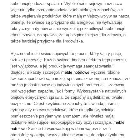
substancji podczas spalania. Wybór świec sojowych oznacza
więc nie tylko czerpanie radości z ich pięknych zapachów, ale
także wspieranie produktów, które mają mniejszy wpływ na naszą
planetę. Te świece są przyjazne dla alergików, nie wytwarzają
toksycznych dymów ani nie wydzielają szkodliwych substancji
chemicznych, co sprawia, że są bezpieczniejsze dla zdrowia, a
także bardziej przyjazne dla środowiska.
Ręczne robienie świec sojowych to proces, który łączy pasję,
sztukę i precyzję. Każda świeca, będąca efektem tego procesu,
jest wyjątkowa, a jej produkcja wymaga zaangażowania i
dbałości o każdy szczegół.
meble hotelowe
Ręcznie robione
świece zapachowe są bardziej spersonalizowane, co oznacza, że
można je dostosować do indywidualnych preferencji – zarówno
pod względem zapachu, jak i formy. Wykorzystanie naturalnych
olejków eterycznych sprawia, że zapachy są delikatne, trwałe i
bezpieczne. Często wybierane zapachy to lawenda, jaśmin,
cytrusy czy drzewo sandałowe, które nie tylko wypełniają
pomieszczenie przyjemnym aromatem, ale również mają
działanie relaksujące, uspokajające czy oczyszczające.
meble
hotelowe
Świece te wprowadzają w domową przestrzeń
atmosferę spokoju, tworząc idealne warunki do odpoczynku po