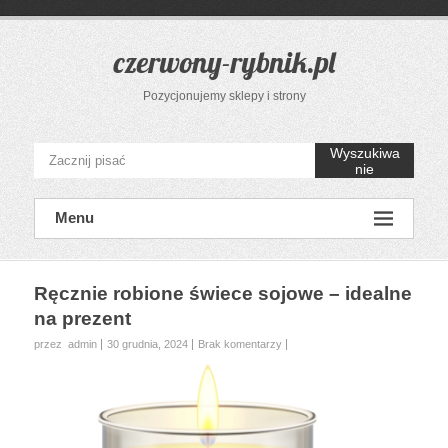
Przejdź
do
treści
czerwony-rybnik.pl
Pozycjonujemy sklepy i strony
Wyszukiwa
nie
Menu
Ręcznie robione świece sojowe – idealne
na prezent
przez admin
30 grudnia, 2024
Brak komentarzy